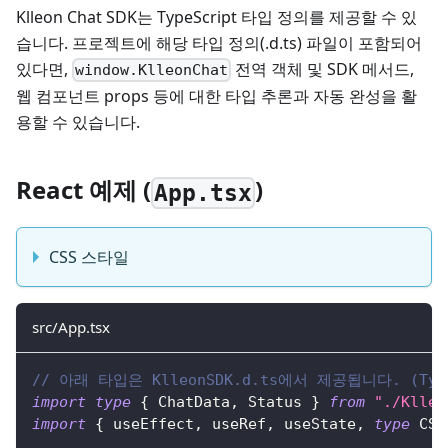
Klleon Chat SDK는 TypeScript 타입 정의를 제공할 수 있
습니다. 프로젝트에 해당 타입 정의(.d.ts) 파일이 포함되어
있다면,
전역 객체 및 SDK 메서드,
window.KlleonChat
웹 컴포넌트 props 등에 대한 타입 추론과 자동 완성을 활
용할 수 있습니다.
React 예제 (
)
App.tsx
CSS 스타일
src/App.tsx
// 아래 타입은 KlleonSDK.d.ts에서 제공됩니다. (Typ
import
type
{
ChatData
,
Status
}
from
"./Klleo
import
{
 useEffect
,
 useRef
,
 useState
,
type
CSS