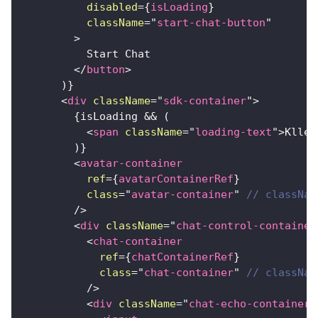
disabled
=
{
isLoading
}
className
=
"
start-chat-button
"
>
          Start Chat
</
button
>
)
}
<
div
className
=
"
sdk-container
"
>
{
isLoading 
&&
(
<
span
className
=
"
loading-text
"
>
Klleo
)
}
<
avatar-container
ref
=
{
avatarContainerRef
}
class
=
"
avatar-container
"
// classN
/>
<
div
className
=
"
chat-control-container
<
chat-container
ref
=
{
chatContainerRef
}
class
=
"
chat-container
"
// classN
/>
<
div
className
=
"
chat-echo-container
"