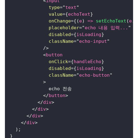
<
input
type
=
"
text
"
value
=
{
echoText
}
onChange
=
{
(
e
)
=>
setEchoText
(
e
.
t
placeholder
=
"
echo 내용 입력...
"
disabled
=
{
isLoading
}
className
=
"
echo-input
"
/>
<
button
onClick
=
{
handleEcho
}
disabled
=
{
isLoading
}
className
=
"
echo-button
"
>
              echo 전송
</
button
>
</
div
>
</
div
>
</
div
>
</
div
>
)
;
}