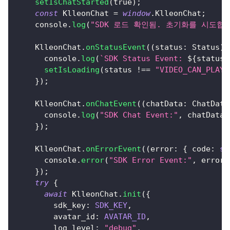
setIsChatStarted
(
true
)
;
const
KlleonChat
=
window
.
KlleonChat
;
console
.
log
(
"SDK 로드 확인됨. 초기화를 시도합니
KlleonChat
.
onStatusEvent
(
(
status
:
Status
)
console
.
log
(
`
SDK Status Event: 
${
status
}
setIsLoading
(
status 
!==
"VIDEO_CAN_PLAY"
}
)
;
KlleonChat
.
onChatEvent
(
(
chatData
:
ChatData
console
.
log
(
"SDK Chat Event:"
,
 chatData
)
}
)
;
KlleonChat
.
onErrorEvent
(
(
error
:
{
 code
:
st
console
.
error
(
"SDK Error Event:"
,
 error
.
}
)
;
try
{
await
KlleonChat
.
init
(
{
        sdk_key
:
SDK_KEY
,
        avatar_id
:
AVATAR_ID
,
        log_level
:
"debug"
,