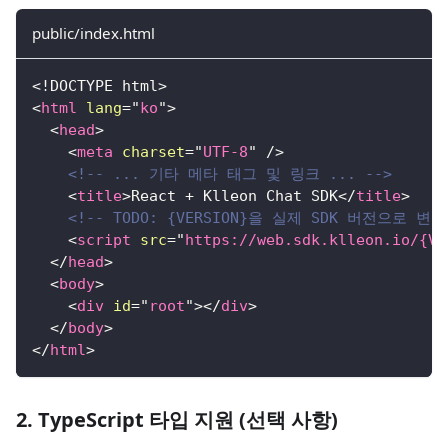
public/index.html
<!
DOCTYPE
html
>
<
html
lang
=
"
ko
"
>
<
head
>
<
meta
charset
=
"
UTF-8
"
/>
<!-- ... 기타 메타 태그 및 링크 ... -->
<
title
>
React + Klleon Chat SDK
</
title
>
<!-- TODO: {VERSION}을 실제 SDK 버전으로 변경
<
script
src
=
"
https://web.sdk.klleon.io/{VE
</
head
>
<
body
>
<
div
id
=
"
root
"
>
</
div
>
</
body
>
</
html
>
2. TypeScript 타입 지원 (선택 사항)