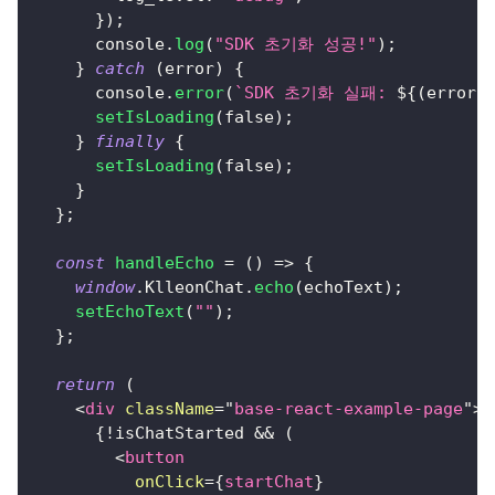
}
)
;
console
.
log
(
"SDK 초기화 성공!"
)
;
}
catch
(
error
)
{
console
.
error
(
`
SDK 초기화 실패: 
${
(
error 
setIsLoading
(
false
)
;
}
finally
{
setIsLoading
(
false
)
;
}
}
;
const
handleEcho
=
(
)
=>
{
window
.
KlleonChat
.
echo
(
echoText
)
;
setEchoText
(
""
)
;
}
;
return
(
<
div
className
=
"
base-react-example-page
"
>
{
!
isChatStarted 
&&
(
<
button
onClick
=
{
startChat
}