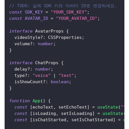
// TODO: 실제 SDK 키와 아바타 ID로 변경하세요.
const
SDK_KEY
=
"YOUR_SDK_KEY"
;
const
AVATAR_ID
=
"YOUR_AVATAR_ID"
;
interface
AvatarProps
{
  videoStyle
?
:
CSSProperties
;
  volume
?
:
number
;
}
interface
ChatProps
{
  delay
?
:
number
;
  type
?
:
"voice"
|
"text"
;
  isShowCount
?
:
boolean
;
}
function
App
(
)
{
const
[
echoText
,
 setEchoText
]
=
useState
(
""
)
const
[
isLoading
,
 setIsLoading
]
=
useState
(
f
const
[
isChatStarted
,
 setIsChatStarted
]
=
us