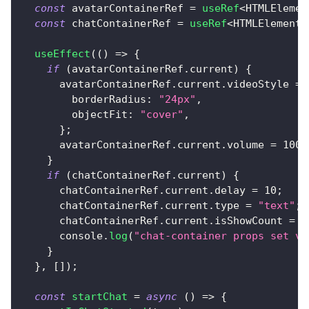
const
 avatarContainerRef 
=
useRef
<
HTMLElemen
const
 chatContainerRef 
=
useRef
<
HTMLElement 
useEffect
(
(
)
=>
{
if
(
avatarContainerRef
.
current
)
{
      avatarContainerRef
.
current
.
videoStyle
=
        borderRadius
:
"24px"
,
        objectFit
:
"cover"
,
}
;
      avatarContainerRef
.
current
.
volume
=
100
;
}
if
(
chatContainerRef
.
current
)
{
      chatContainerRef
.
current
.
delay
=
10
;
      chatContainerRef
.
current
.
type
=
"text"
;
      chatContainerRef
.
current
.
isShowCount
=
t
console
.
log
(
"chat-container props set vi
}
}
,
[
]
)
;
const
startChat
=
async
(
)
=>
{