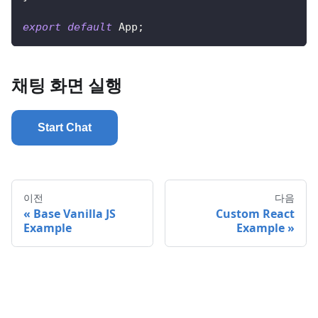
export
default
App
;
채팅 화면 실행
Start Chat
echo 전송
이전
다음
Base Vanilla JS
Custom React
Example
Example