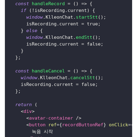
const
handleRecord
=
(
)
=>
{
if
(
!
isRecording
.
current
)
{
window
.
KlleonChat
.
startStt
(
)
;
      isRecording
.
current
=
true
;
}
else
{
window
.
KlleonChat
.
endStt
(
)
;
      isRecording
.
current
=
false
;
}
}
;
const
handleCancel
=
(
)
=>
{
window
.
KlleonChat
.
cancelStt
(
)
;
    isRecording
.
current
=
false
;
}
;
return
(
<
div
>
<
avatar-container
/>
<
button
ref
=
{
recordButtonRef
}
onClick
=
{
h
        녹음 시작