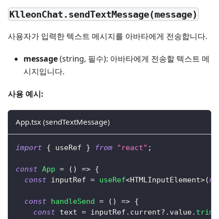
KlleonChat.sendTextMessage(message)
사용자가 입력한 텍스트 메시지를 아바타에게 전송합니다.
message
(string, 필수): 아바타에게 전송할 텍스트 메
시지입니다.
사용 예시:
App.tsx (sendTextMessage)
import
{
 useRef 
}
from
"react"
;
const
App
=
(
)
=>
{
const
 inputRef 
=
useRef
<
HTMLInputElement
>
(
nu
const
handleSend
=
(
)
=>
{
const
 text 
=
 inputRef
.
current
?.
value
.
trim
(