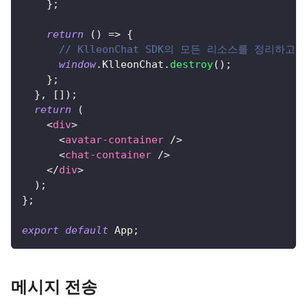
}
;
return
(
)
=>
{
// KlleonChat SDK의 모든 리소스를 정리하고
window
.
KlleonChat
.
destroy
(
)
;
}
;
}
,
[
]
)
;
return
(
<
div
>
<
avatar-container
/>
<
chat-container
/>
</
div
>
)
;
}
;
export
default
App
;
메시지 전송