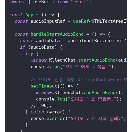
import
{
 useRef 
}
from
"react"
;
const
App
=
(
)
=>
{
const
 audioInputRef 
=
useRef
<
HTMLTextAreaEle
const
handleStartAudioEcho
=
(
)
=>
{
const
 audioData 
=
 audioInputRef
.
current
?.
v
if
(
audioData
)
{
try
{
window
.
KlleonChat
.
startAudioEcho
(
audio
console
.
log
(
"오디오 에코 시작됨."
)
;
// 오디오 전송 직후 바로 endAudioEcho 호
setTimeout
(
(
)
=>
{
window
.
KlleonChat
.
endAudioEcho
(
)
;
console
.
log
(
"오디오 에코 종료됨."
)
;
}
,
100
)
;
}
catch
(
error
)
{
console
.
error
(
"오디오 에코 시작 실패:"
,
 e
}
}