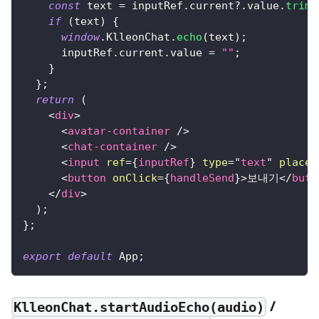
const
 text 
=
 inputRef
.
current
?.
value
.
trim
(
if
(
text
)
{
window
.
KlleonChat
.
echo
(
text
)
;
      inputRef
.
current
.
value
=
""
;
}
}
;
return
(
<
div
>
<
avatar-container
/>
<
chat-container
/>
<
input
ref
=
{
inputRef
}
type
=
"
text
"
placeh
<
button
onClick
=
{
handleSend
}
>
보내기
</
butt
</
div
>
)
;
}
;
export
default
App
;
/
KlleonChat.startAudioEcho(audio)