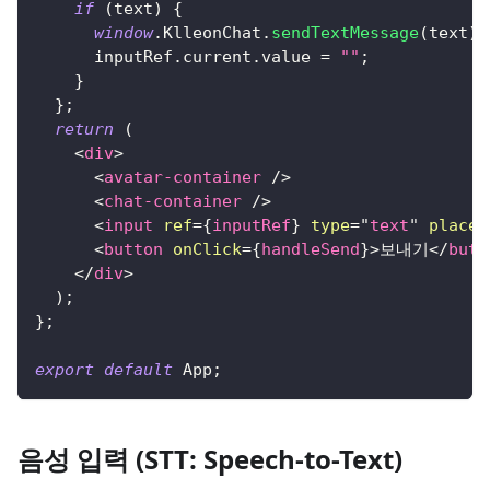
if
(
text
)
{
window
.
KlleonChat
.
sendTextMessage
(
text
)
;
      inputRef
.
current
.
value
=
""
;
}
}
;
return
(
<
div
>
<
avatar-container
/>
<
chat-container
/>
<
input
ref
=
{
inputRef
}
type
=
"
text
"
placeh
<
button
onClick
=
{
handleSend
}
>
보내기
</
butt
</
div
>
)
;
}
;
export
default
App
;
음성 입력 (STT: Speech-to-Text)