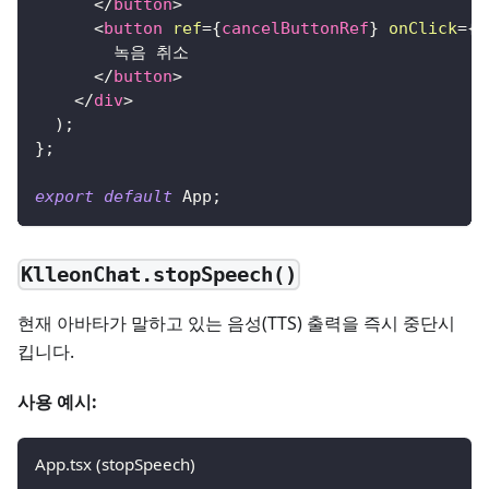
</
button
>
<
button
ref
=
{
cancelButtonRef
}
onClick
=
{
h
        녹음 취소
</
button
>
</
div
>
)
;
}
;
export
default
App
;
KlleonChat.stopSpeech()
현재 아바타가 말하고 있는 음성(TTS) 출력을 즉시 중단시
킵니다.
사용 예시:
App.tsx (stopSpeech)