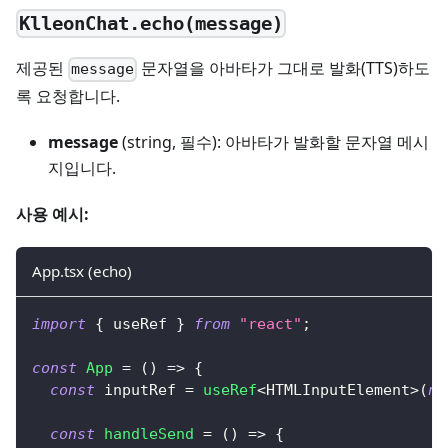
KlleonChat.echo(message)
제공된
문자열을 아바타가 그대로 발화(TTS)하도
message
록 요청합니다.
message
(string, 필수): 아바타가 발화할 문자열 메시
지입니다.
사용 예시:
App.tsx (echo)
import
{
 useRef 
}
from
"react"
;
const
App
=
(
)
=>
{
const
 inputRef 
=
useRef
<
HTMLInputElement
>
(
nu
const
handleSend
=
(
)
=>
{