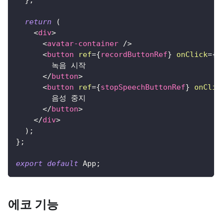
}
;
return
(
<
div
>
<
avatar-container
/>
<
button
ref
=
{
recordButtonRef
}
onClick
=
{
h
        녹음 시작
</
button
>
<
button
ref
=
{
stopSpeechButtonRef
}
onClic
        음성 중지
</
button
>
</
div
>
)
;
}
;
export
default
App
;
에코 기능