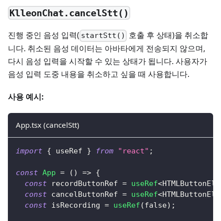
KlleonChat.cancelStt()
진행 중인 음성 입력(
호출 후 상태)을 취소합
startStt()
니다. 취소된 음성 데이터는 아바타에게 전송되지 않으며,
다시 음성 입력을 시작할 수 있는 상태가 됩니다. 사용자가
음성 입력 도중 내용을 취소하고 싶을 때 사용합니다.
사용 예시:
App.tsx (cancelStt)
import
{
 useRef 
}
from
"react"
;
const
App
=
(
)
=>
{
const
 recordButtonRef 
=
useRef
<
HTMLButtonEle
const
 cancelButtonRef 
=
useRef
<
HTMLButtonEle
const
 isRecording 
=
useRef
(
false
)
;