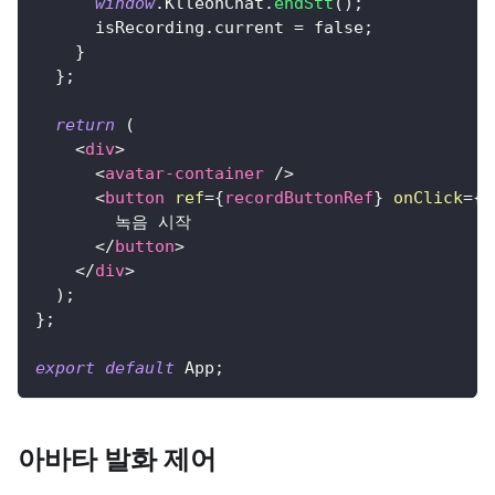
window
.
KlleonChat
.
endStt
(
)
;
      isRecording
.
current
=
false
;
}
}
;
return
(
<
div
>
<
avatar-container
/>
<
button
ref
=
{
recordButtonRef
}
onClick
=
{
h
        녹음 시작
</
button
>
</
div
>
)
;
}
;
export
default
App
;
아바타 발화 제어