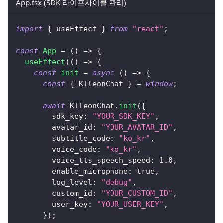
App.tsx (SDK 라이프사이클 관리)
import
{
 useEffect 
}
from
"react"
;
const
App
=
(
)
=>
{
useEffect
(
(
)
=>
{
const
init
=
async
(
)
=>
{
const
{
KlleonChat
}
=
window
;
await
KlleonChat
.
init
(
{
        sdk_key
:
"YOUR_SDK_KEY"
,
        avatar_id
:
"YOUR_AVATAR_ID"
,
        subtitle_code
:
"ko_kr"
,
        voice_code
:
"ko_kr"
,
        voice_tts_speech_speed
:
1.0
,
        enable_microphone
:
true
,
        log_level
:
"debug"
,
        custom_id
:
"YOUR_CUSTOM_ID"
,
        user_key
:
"YOUR_USER_KEY"
,
}
)
;