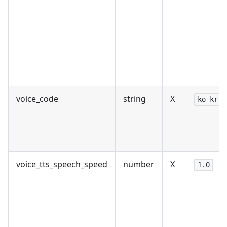
voice_code
string
X
ko_kr
voice_tts_speech_speed
number
X
1.0