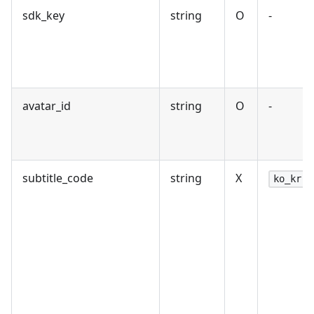
sdk_key
string
O
-
avatar_id
string
O
-
subtitle_code
string
X
ko_kr