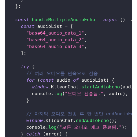
}
;
const
handleMultipleAudioEcho
=
async
(
)
=>
const
 audioList 
=
[
"base64_audio_data_1"
,
"base64_audio_data_2"
,
"base64_audio_data_3"
,
]
;
try
{
// 여러 오디오를 연속으로 전송
for
(
const
 audio 
of
 audioList
)
{
window
.
KlleonChat
.
startAudioEcho
(
audio
console
.
log
(
"오디오 전송됨:"
,
 audio
)
;
}
// 마지막 오디오 전송 후 한 번만 endAudioEc
window
.
KlleonChat
.
endAudioEcho
(
)
;
console
.
log
(
"모든 오디오 에코 종료됨."
)
;
}
catch
(
error
)
{