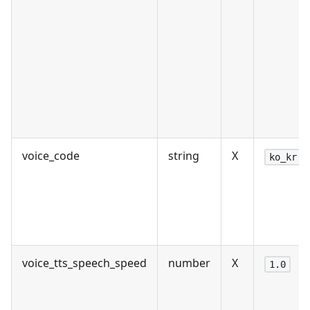
voice_code
string
X
ko_kr
voice_tts_speech_speed
number
X
1.0