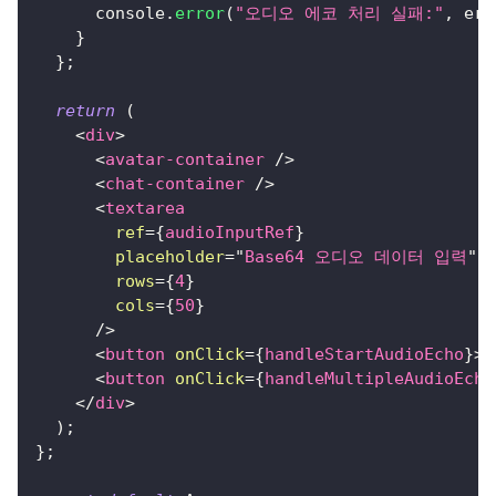
console
.
error
(
"오디오 에코 처리 실패:"
,
 err
}
}
;
return
(
<
div
>
<
avatar-container
/>
<
chat-container
/>
<
textarea
ref
=
{
audioInputRef
}
placeholder
=
"
Base64 오디오 데이터 입력
"
rows
=
{
4
}
cols
=
{
50
}
/>
<
button
onClick
=
{
handleStartAudioEcho
}
>
<
button
onClick
=
{
handleMultipleAudioEcho
</
div
>
)
;
}
;