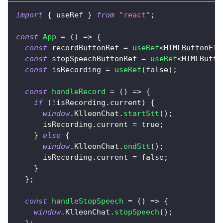
import
{
 useRef 
}
from
"react"
;
const
App
=
(
)
=>
{
const
 recordButtonRef 
=
useRef
<
HTMLButtonEle
const
 stopSpeechButtonRef 
=
useRef
<
HTMLButto
const
 isRecording 
=
useRef
(
false
)
;
const
handleRecord
=
(
)
=>
{
if
(
!
isRecording
.
current
)
{
window
.
KlleonChat
.
startStt
(
)
;
      isRecording
.
current
=
true
;
}
else
{
window
.
KlleonChat
.
endStt
(
)
;
      isRecording
.
current
=
false
;
}
}
;
const
handleStopSpeech
=
(
)
=>
{
window
.
KlleonChat
.
stopSpeech
(
)
;