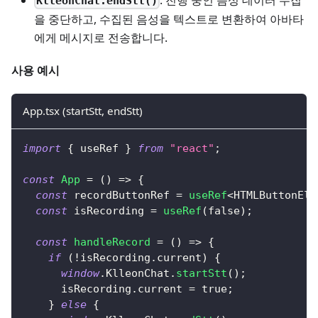
KlleonChat.endStt()
을 중단하고, 수집된 음성을 텍스트로 변환하여 아바타
에게 메시지로 전송합니다.
사용 예시
App.tsx (startStt, endStt)
import
{
 useRef 
}
from
"react"
;
const
App
=
(
)
=>
{
const
 recordButtonRef 
=
useRef
<
HTMLButtonEle
const
 isRecording 
=
useRef
(
false
)
;
const
handleRecord
=
(
)
=>
{
if
(
!
isRecording
.
current
)
{
window
.
KlleonChat
.
startStt
(
)
;
      isRecording
.
current
=
true
;
}
else
{